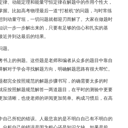
定律、动能定理和能量守恒定律在解题中的作用个性大，
掌握。比如高考物理最后一道“打桩机”的问题，与时常练
想到动量守垣，一切问题就都迎刃而解了。大家在做题时
知识一步一步解出来的，只要有足够的信心和扎实的基
接近并到达最后的结果。
问题。
考书上的例题。这些题是老师和编者从众多的题目中靠自
讲解对于学会寻找解题方向，明确解题思路有很大帮忙。
题都完全按照规范的解题步骤书写，的确需要太多的时
就应按照解题规范解答一两道题目，在平时的测验中更要
更加清晰，也使老师的评阅更加简单。构成习惯后，在高
中自己所犯的错误。人最悲哀的是不明白自己有不明白的
。分析自己的错误是因为粗心还是知识欠缺。如果是前