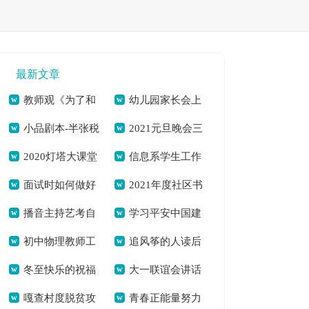
最新文章
教师观《为了和
幼儿园家长会上
小品剧本-半张税
2021元旦晚会三
平》观后感想[本文
的育儿经验交流演讲
2020灯塔大课堂
信息系学生工作
票(精选多篇)[本文共
分钟开场白开场词
共5359字]
稿[本文共1794字]
面试时如何做好
2021年度社区书
第十课观后感心得体
总结[本文共8230字]
11103字]
[本文共3196字]
播音主持艺考自
学习平安中国建
自我介绍？[本文共
记述职述责述廉报告
会多篇[本文共5054
初中物理教师工
追风筝的人读后
我介绍（投稿3篇）
设工作会议的心得体
3445字]
[本文共2321字]
字]
冬至快乐的祝福
大一联谊会讲话
作总结多篇[本文共
感 优选15篇[本文共
[本文共1431字]
会(精选多篇)[本文共
嘎查村度脱贫攻
青春正能量努力
语（共2篇）[本文共
稿[本文共4957字]
5375字]
14136字]
5350字]