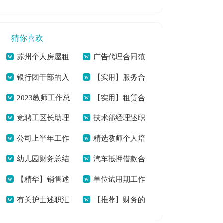
坚工作总结[本文共
演讲稿学生[本文共
11827字]
1762字]
3072字]
猜你喜欢
苏州个人房屋租
广告代理合同范
银行团干部的入
【实用】服务合
赁合同8篇[本文共
文锦集九篇[本文共
2023教师工作总
【实用】租赁合
党申请例文[本文共
同合集9篇[本文共
9343字]
8489字]
竞聘工区长助理
技术部经理述职
结15篇[本文共
同模板集锦6篇[本文
10123字]
16613字]
公司上半年工作
精选教师个人培
岗位演讲稿[本文共
报告(7篇)[本文共
18643字]
共4404字]
幼儿园财务总结
汽车抵押借款合
总结(14篇)[本文共
训总结集合十篇[本
5989字]
11984字]
【精华】销售述
单位试用期工作
15篇[本文共16443
同汇编15篇[本文共
25290字]
文共13573字]
有关护士述职汇
【推荐】财务的
职报告模板合集六篇
心得体会[本文共
字]
17092字]
总8篇[本文共7891
个人述职报告4篇[本
[本文共13040字]
5782字]