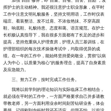
加强“四自”修养，即“自重、自省、自警、自励”，发
挥护士的主动精神。我还很注意护士职业形象，在平时
工作中注意文明礼貌服务，坚持文明用语，工作时仪表
端庄、着装整洁、发不过肩、不浓妆艳抺、不穿高跟
鞋、响底鞋、礼貌待患、态度和蔼、语言规范。在护士
长积极认真指导下，我在很多方面都有了长足的进步和
提高，坚持危重病人护理查房，护理人员三基训练，在
护理部组织的每次技术操做考试中，均取得优异的成
绩。在一年的工作中，能始终坚持爱岗敬业，贯彻“以病
人为中心，以质量为核心”的服务理念，提高了自身素质
及应急能力。
三、努力工作，按时完成工作任务。
我将以前学到的理论知识与实际临床工作相结合，
就必须在平时的工作中，一方面严格要求自己并多请教
带教老师，另一方面利用业余时间刻苦钻研业务，体会
要领。记得刚到内科时我还不适应，但我不怕，以前没