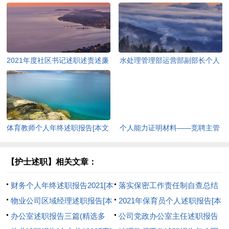
2021年度社区书记述职述责述廉
水处理管理部运营部副部长个人
报告[本文共2321字]
述职报告[本文共1741字]
体育教师个人年终述职报告[本文
个人能力证明材料——竞聘主管
共5884字]
述职报告[本文共1973字]
【护士述职】相关文章：
财务个人年终述职报告2021[本
落实保密工作责任制自查总结
文共8273字]
物业公司区域经理述职报告[本
[本文共3640字]
2021年保育员个人述职报告[本
文共1441字]
办公室述职报告三篇(精选多
文共5237字]
公司党政办公室主任述职报告