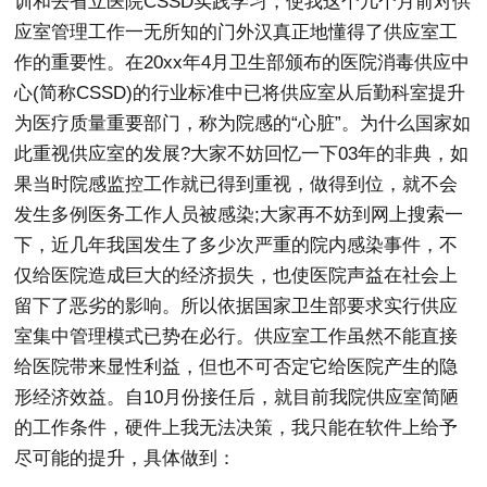
训和去省立医院CSSD实践学习，使我这个几个月前对供
应室管理工作一无所知的门外汉真正地懂得了供应室工
作的重要性。在20xx年4月卫生部颁布的医院消毒供应中
心(简称CSSD)的行业标准中已将供应室从后勤科室提升
为医疗质量重要部门，称为院感的“心脏”。为什么国家如
此重视供应室的发展?大家不妨回忆一下03年的非典，如
果当时院感监控工作就已得到重视，做得到位，就不会
发生多例医务工作人员被感染;大家再不妨到网上搜索一
下，近几年我国发生了多少次严重的院内感染事件，不
仅给医院造成巨大的经济损失，也使医院声益在社会上
留下了恶劣的影响。所以依据国家卫生部要求实行供应
室集中管理模式已势在必行。供应室工作虽然不能直接
给医院带来显性利益，但也不可否定它给医院产生的隐
形经济效益。自10月份接任后，就目前我院供应室简陋
的工作条件，硬件上我无法决策，我只能在软件上给予
尽可能的提升，具体做到：