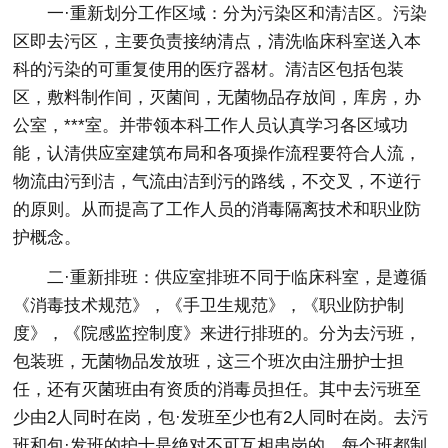
一·重新划分工作区域：分为污染区和清洁区。污染
区即去污区，主要负责接纳清点，清洗临床科室送入本
科的污染的可重复使用的医疗器材。清洁区包括包装
区，敷料制作间，灭菌间，无菌物品存放间，库房，办
公室，***室。并带领本科工作人员认真学习各区域功
能，认清供应室建筑布局和各项操作流程要符合人流，
物流由污到洁，气流由洁到污的路线，不交叉，不逆行
的原则。从而提高了工作人员的消毒隔离技术和职业防
护概念。
二·重新排班：供应室排班不同于临床科室，是遵循
《消毒技术规范》，《手卫生规范》，《职业防护制
度》，《院感监控制度》来进行排班的。分为去污班，
包装班，无菌物品发放班，这三个班次由注册护士担
任，还有灭菌班由有资质的消毒员担任。其中去污班至
少由2人同时在岗，包·发班至少也有2人同时在岗。去污
班和包·发班的护士是绝对不可互相串岗的。每个班都制