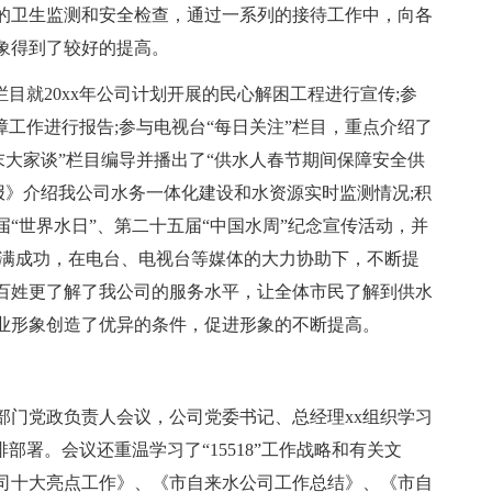
的卫生监测和安全检查，通过一系列的接待工作中，向各
象得到了较好的提高。
目就20xx年公司计划开展的民心解困工程进行宣传;参
障工作进行报告;参与电视台“每日关注”栏目，重点介绍了
末大家谈”栏目编导并播出了“供水人春节期间保障安全供
报》介绍我公司水务一体化建设和水资源实时监测情况;积
“世界水日”、第二十五届“中国水周”纪念宣传活动，并
圆满成功，在电台、电视台等媒体的大力协助下，不断提
百姓更了解了我公司的服务水平，让全体市民了解到供水
业形象创造了优异的条件，促进形象的不断提高。
部门党政负责人会议，公司党委书记、总经理xx组织学习
部署。会议还重温学习了“15518”工作战略和有关文
司十大亮点工作》、《市自来水公司工作总结》、《市自