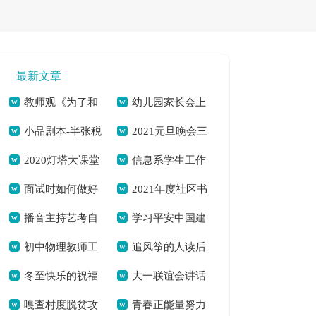
最新文章
教师观《为了和
幼儿园家长会上
小品剧本-半张税
2021元旦晚会三
平》观后感想[本文
的育儿经验交流演讲
2020灯塔大课堂
信息系学生工作
票(精选多篇)[本文共
分钟开场白开场词
共5359字]
稿[本文共1794字]
面试时如何做好
2021年度社区书
第十课观后感心得体
总结[本文共8230字]
11103字]
[本文共3196字]
播音主持艺考自
学习平安中国建
自我介绍？[本文共
记述职述责述廉报告
会多篇[本文共5054
初中物理教师工
追风筝的人读后
我介绍（投稿3篇）
设工作会议的心得体
3445字]
[本文共2321字]
字]
冬至快乐的祝福
大一联谊会讲话
作总结多篇[本文共
感 优选15篇[本文共
[本文共1431字]
会(精选多篇)[本文共
嘎查村度脱贫攻
青春正能量努力
语（共2篇）[本文共
稿[本文共4957字]
5375字]
14136字]
5350字]