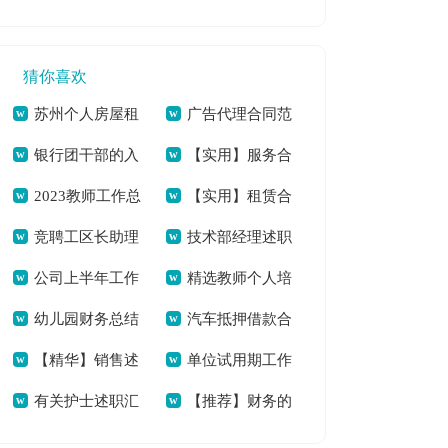
坚工作总结[本文共
演讲稿学生[本文共
11827字]
1762字]
3072字]
猜你喜欢
苏州个人房屋租
广告代理合同范
银行团干部的入
【实用】服务合
赁合同8篇[本文共
文锦集九篇[本文共
2023教师工作总
【实用】租赁合
党申请例文[本文共
同合集9篇[本文共
9343字]
8489字]
竞聘工区长助理
技术部经理述职
结15篇[本文共
同模板集锦6篇[本文
10123字]
16613字]
公司上半年工作
精选教师个人培
岗位演讲稿[本文共
报告(7篇)[本文共
18643字]
共4404字]
幼儿园财务总结
汽车抵押借款合
总结(14篇)[本文共
训总结集合十篇[本
5989字]
11984字]
【精华】销售述
单位试用期工作
15篇[本文共16443
同汇编15篇[本文共
25290字]
文共13573字]
有关护士述职汇
【推荐】财务的
职报告模板合集六篇
心得体会[本文共
字]
17092字]
总8篇[本文共7891
个人述职报告4篇[本
[本文共13040字]
5782字]