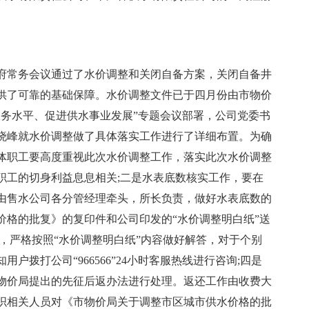
府常务会议通过了水价调整和关闭自备方案，关闭自备井
供了可靠的基础保障。水价调整文件已于四月份由市物价
服务水平、促进供水事业发展”专题会议部署，公司党委书
白晓峰就水价调整做了具体落实工作进行了详细布置。为确
体职工要高度重视此次水价调整工作，落实此次水价调整
职工的切身利益息息相关;二是水表底数核实工作，要在
由售水公司各分管经理牵头，所长负责，做好水表底数的
价格的批复》的复印件和公司印发的“水价调整明白纸”送
，严格按照“水价调整明白纸”内容做好解答，对于个别
拨打公司“966566”24小时客服热线进行咨询;四是
物价局提出的先征后返办法进行处理。返还工作由收费大
织相关人员对《市物价局关于调整市区城市供水价格的批