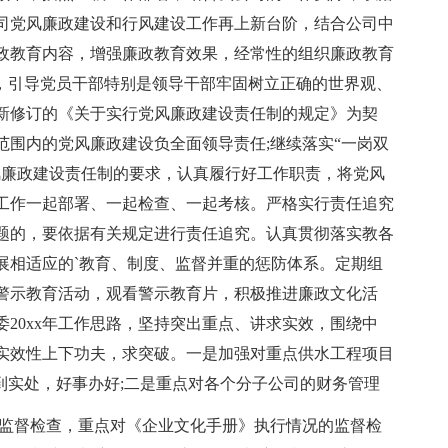
司党风廉政建设和行风建设工作再上新台阶，结合公司中
政教育内容，增强廉政教育效果，经常性的组织廉政教育
动，引导党员干部特别是领导干部牢固树立正确的世界观、
新修订的《关于实行党风廉政建设责任制的规定》为契
范围内的党风廉政建设负全面领导责任;继续落实“一岗双
风廉政建设责任制的要求，认真履行好工作职责，将党风
工作一起部署、一起检查、一起考核。严格实行责任追究
题的，要依据有关规定进行责任追究。认真贯彻落实教各
展相适应的`教育、制度、监督并重的惩防体系。定期组
警示教育活动，观看警示教育片，积极推进廉政文化活
20xx年工作思路，坚持突出重点、讲求实效，围绕中
实效性上下功夫，求突破。一是加强对重点供水工程项目
到实处，好事办好;二是重点对各个分子公司的财务管理
的监督检查，重点对《企业文化手册》执行情况的监督检