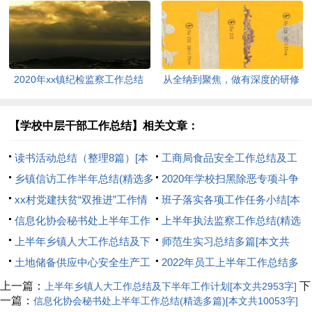
8230字]
共1762字]
2020年xx镇纪检监察工作总结
从全纳到聚焦，做有深度的研修
[本文共1207字]
[本文共2801字]
【学校中层干部工作总结】相关文章：
读书活动总结（整理8篇）[本
工商局食品安全工作总结及工
文共9227字]
乡镇信访工作半年总结(精选多
作打算(精选多篇)[本文共15887
2020年学校扫黑除恶专项斗争
篇)[本文共8495字]
xx村党建扶贫“双推进”工作情
字]
工作总结[本文共563字]
班子落实各项工作任务小结[本
况汇报[本文共4076字]
信息化协会秘书处上半年工作
文共550字]
上半年执法监察工作总结(精选
总结(精选多篇)[本文共10053字]
上半年乡镇人大工作总结及下
多篇)[本文共14139字]
师范生实习总结多篇[本文共
半年工作计划[本文共2953字]
土地储备供应中心安全生产工
6566字]
2022年员工上半年工作总结多
作情况汇报[本文共556字]
篇[本文共12418字]
上一篇：
下
上半年乡镇人大工作总结及下半年工作计划[本文共2953字]
一篇：
信息化协会秘书处上半年工作总结(精选多篇)[本文共10053字]